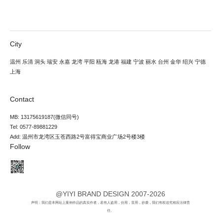
City
温州
乐清
洞头
瑞安
永嘉
龙湾
平阳
瓯海
龙港
福建
宁波
丽水
台州
金华
绍兴
宁德
上海
Contact
MB: 13175619187(微信同号)
Tel: 0577-89881229
Add: 温州市龙湾区玉苍西路2号富得宝商业广场2号楼3楼
Follow
@YIYI BRAND DESIGN 2007-2026
声明：我们是本网站上案例作品的真实作者，若有人盗用，仿用，冒用，抄袭，我们有权追究相应法律责
任。