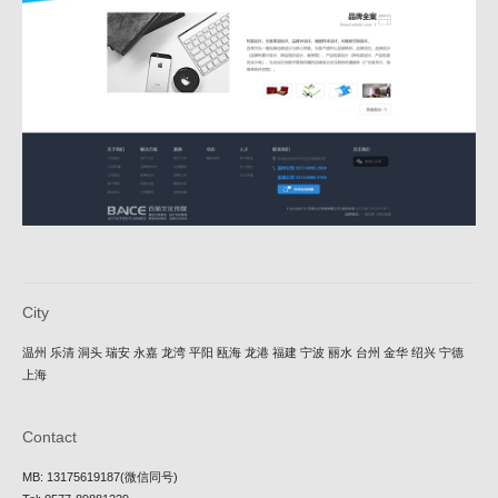
City
温州
乐清
洞头
瑞安
永嘉
龙湾
平阳
瓯海
龙港
福建
宁波
丽水
台州
金华
绍兴
宁德
上海
Contact
MB: 13175619187(微信同号)