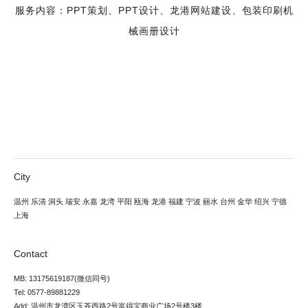
服务内容：PPT策划、PPT设计、龙港网站建设、包装印刷机
械画册设计
City
温州
乐清
洞头
瑞安
永嘉
龙湾
平阳
瓯海
龙港
福建
宁波
丽水
台州
金华
绍兴
宁德
上海
Contact
MB: 13175619187(微信同号)
Tel: 0577-89881229
Add: 温州市龙湾区玉苍西路2号富得宝商业广场2号楼3楼